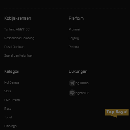
Kebijaksanaan
Platform
Tentang AGEN108
Promosi
Responsible Gambling
Loyalty
Pusat Bantuan
Referral
Syarat dan Ketentuan
Kategori
Dukungan
Hot Games
ag108op
Slots
agent108
Live Casino
Race
Tap Saya!
Togel
Olahraga