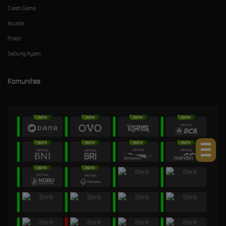
Crash Game
Arcade
Poker
Sabung Ayam
Komunitas