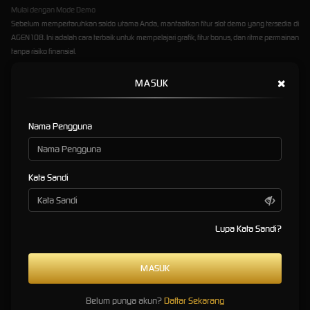
Mulai dengan Mode Demo
Sebelum mempertaruhkan saldo utama Anda, manfaatkan fitur slot demo yang tersedia di
AGEN108. Ini adalah cara terbaik untuk mempelajari grafik, fitur bonus, dan ritme permainan
tanpa risiko finansial.
Pahami Paytable Dan Simbol Kemenangan
×
MASUK
Setiap game memiliki kombinasi simbol dan fitur bonus (seperti Free Spins, Multipliers, atau
Wilds) yang berbeda. Luangkan waktu 2 menit untuk membaca paytable sebelum
menekan tombol spin.
Nama Pengguna
Rahasia Pola Maxwin Hari Ini:
Fakta vs Mitos
Kata Sandi
Dalam komunitas pemain, istilah pola maxwin atau kombinasi jumlah spin manual dan
otomatis sering kali dibahas sebagai kunci sukses. Sebagai
situs slot
terpercaya yang
mengedukasi member secara jujur, AGEN108 ingin meluruskan dinamika ini berdasarkan
Lupa Kata Sandi?
fakta sistem mekanis slot:
Fakta Penting:
Karena adanya sistem RNG, tidak ada pola atau algoritma pasti yang bisa
menjamin kemenangan 100% pada jam tertentu. Namun, pengaturan ritme taruhan
(betting strategy) sangat penting membantu Anda mengelola modal agar lebih gampang
menang.
Belum punya akun?
Daftar Sekarang