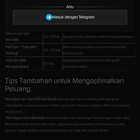
Berikut adalah pola manajemen taruhan yang sering digunakan oleh para pemain
Atau
profesional untuk menjaga stabilitas modal saat mencari momentum Scatter:
Masuk dengan Telegram
Jumlah
Jenis Fitur / Spin
Tujuan Strategi
Putaran
Manual Spin (Bet
10 - 15 Kali
Menguji ritme volatilitas mesin di awal permainan.
Rendah)
Fast Spin / Turbo (Bet
Mempercepat putaran untuk mencari simbol
20 - 30 Kali
Sedang)
koridor bonus.
Auto Spin (Bet
Menjaga konsistensi taruhan saat grafik
50 Kali
Menyesuaikan)
permainan stabil.
Tips Tambahan untuk Mengoptimalkan
Peluang:
Perhatikan Jam Ramai (Peak Hours):
Bermain saat server sedang aktif sering kali
memberikan variasi perputaran hadiah yang lebih dinamis, meskipun RNG tetap bekerja
secara acak.
Tahu Kapan Harus Berhenti:
Jika Anda sudah mencapai target kemenangan harian, atau
jika modal harian Anda sudah habis, segera lakukan penarikan (withdraw) atau tutup
aplikasi. Disiplin adalah pembeda antara pemain bijak dan pemain amatir.